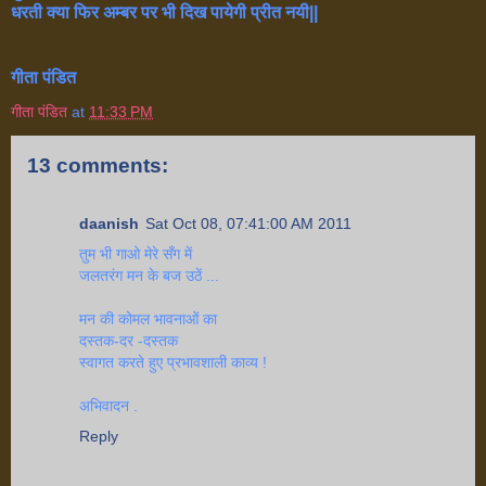
धरती क्या फिर अम्बर पर भी दिख पायेगी प्रीत नयी||
गीता पंडित
गीता पंडित
at
11:33 PM
13 comments:
daanish
Sat Oct 08, 07:41:00 AM 2011
तुम भी गाओ मेरे सँग में
जलतरंग मन के बज उठें ...
मन की कोमल भावनाओं का
दस्तक-दर -दस्तक
स्वागत करते हुए प्रभावशाली काव्य !
अभिवादन .
Reply